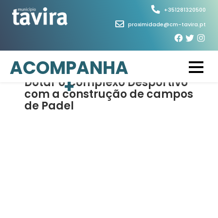
Skip
+351281320500
to
proximidade@cm-tavira.pt
content
5 de Março, 2026
ACOMPANHA
+
Dotar o Complexo Desportivo
com a construção de campos
de Padel