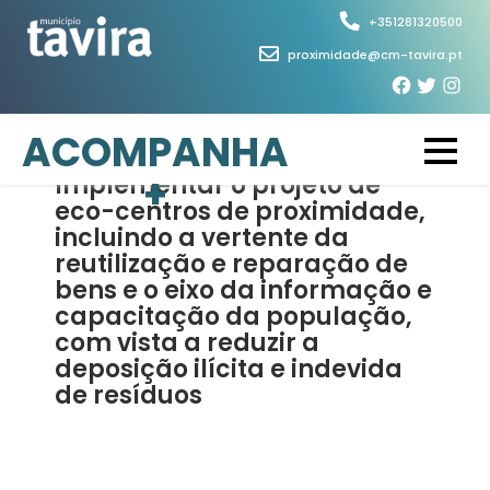
Skip
+351281320500
to
proximidade@cm-tavira.pt
content
5 de Março, 2026
ACOMPANHA
+
Implementar o projeto de
eco-centros de proximidade,
incluindo a vertente da
reutilização e reparação de
bens e o eixo da informação e
capacitação da população,
com vista a reduzir a
deposição ilícita e indevida
de resíduos