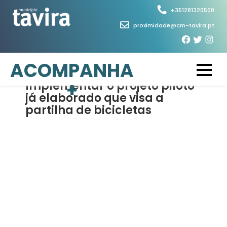
Skip
+351281320500
to
proximidade@cm-tavira.pt
content
5 de Março, 2026
ACOMPANHA
+
Implementar o projeto piloto
já elaborado que visa a
partilha de bicicletas