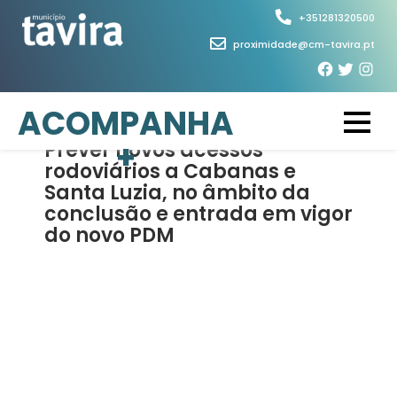
Skip
+351281320500
to
proximidade@cm-tavira.pt
content
5 de Março, 2026
ACOMPANHA
+
Prever novos acessos
rodoviários a Cabanas e
Santa Luzia, no âmbito da
conclusão e entrada em vigor
do novo PDM