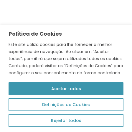
Política de Cookies
© 2026 Município de Tavira. Todos os direitos reservados.
Este site utiliza cookies para lhe fornecer a melhor
Política de Privacidade
experiência de navegação. Ao clicar em “Aceitar
todos”, permitirá que sejam utilizados todos os cookies.
Acompanha +
Contudo, poderá visitar as "Definições de Cookies" para
configurar o seu consentimento de forma controlada.
Theme by Grace Themes
Aceitar todos
Definições de Cookies
Rejeitar todos