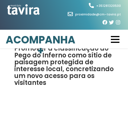
Skip
+351281320500
to
proximidade@cm-tavira.pt
content
5 de Março, 2026
ACOMPANHA
+
Promover a classificação do
Pego do Inferno como sítio de
paisagem protegida de
interesse local, concretizando
um novo acesso para os
visitantes