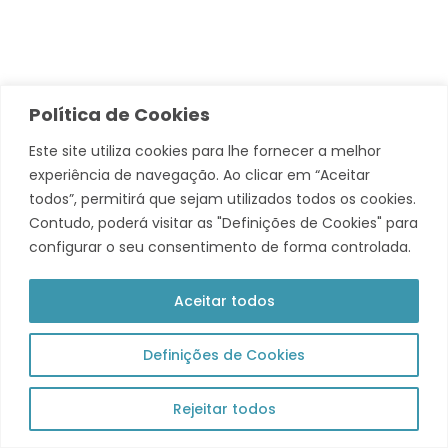
Política de Cookies
Este site utiliza cookies para lhe fornecer a melhor
© 2026 Município de Tavira. Todos os direitos reservados.
experiência de navegação. Ao clicar em “Aceitar
Política de Privacidade
todos”, permitirá que sejam utilizados todos os cookies.
Contudo, poderá visitar as "Definições de Cookies" para
Acompanha +
configurar o seu consentimento de forma controlada.
Theme by Grace Themes
Aceitar todos
Definições de Cookies
Rejeitar todos