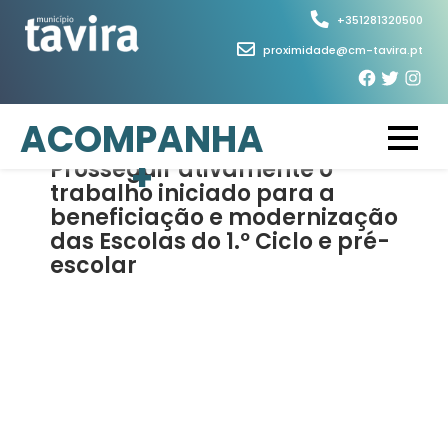
Skip
+351281320500
to
proximidade@cm-tavira.pt
content
5 de Março, 2026
ACOMPANHA
+
Prosseguir ativamente o
trabalho iniciado para a
beneficiação e modernização
das Escolas do 1.º Ciclo e pré-
escolar