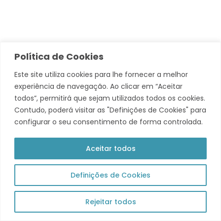
Política de Cookies
© 2026 Município de Tavira. Todos os direitos reservados.
Este site utiliza cookies para lhe fornecer a melhor
Política de Privacidade
experiência de navegação. Ao clicar em “Aceitar
todos”, permitirá que sejam utilizados todos os cookies.
Acompanha +
Contudo, poderá visitar as "Definições de Cookies" para
configurar o seu consentimento de forma controlada.
Theme by Grace Themes
Aceitar todos
Definições de Cookies
Rejeitar todos