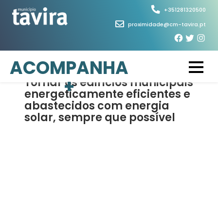
Skip
+351281320500
to
proximidade@cm-tavira.pt
content
5 de Março, 2026
ACOMPANHA
+
Tornar os edifícios municipais
energeticamente eficientes e
abastecidos com energia
solar, sempre que possível