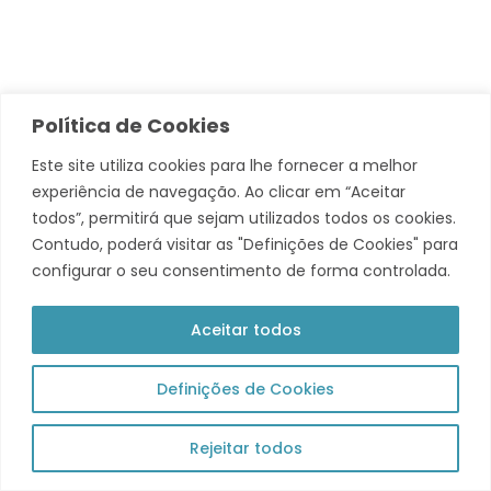
© 2026 Município de Tavira. Todos os direitos reservados.
Política de Cookies
Política de Privacidade
Este site utiliza cookies para lhe fornecer a melhor
experiência de navegação. Ao clicar em “Aceitar
Acompanha +
todos”, permitirá que sejam utilizados todos os cookies.
Contudo, poderá visitar as "Definições de Cookies" para
Theme by Grace Themes
configurar o seu consentimento de forma controlada.
Aceitar todos
Definições de Cookies
Rejeitar todos