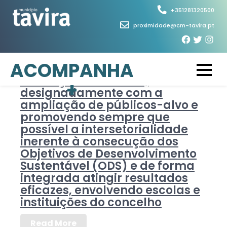
Skip
+351281320500
to
proximidade@cm-tavira.pt
content
CATEGORIA DO
Continuar o trabalho de
ACOMPANHA
PROJETO:
consolidação do programa de
educação ambiental,
+
CIDADANIA
designadamente com a
ampliação de públicos-alvo e
promovendo sempre que
possível a intersetorialidade
inerente à consecução dos
Objetivos de Desenvolvimento
Sustentável (ODS) e de forma
integrada atingir resultados
eficazes, envolvendo escolas e
instituições do concelho
Read More